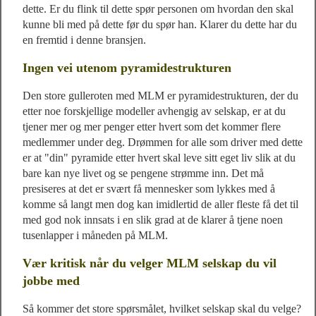
dette. Er du flink til dette spør personen om hvordan den skal
kunne bli med på dette før du spør han. Klarer du dette har du
en fremtid i denne bransjen.
Ingen vei utenom pyramidestrukturen
Den store gulleroten med MLM er pyramidestrukturen, der du
etter noe forskjellige modeller avhengig av selskap, er at du
tjener mer og mer penger etter hvert som det kommer flere
medlemmer under deg. Drømmen for alle som driver med dette
er at "din" pyramide etter hvert skal leve sitt eget liv slik at du
bare kan nye livet og se pengene strømme inn. Det må
presiseres at det er svært få mennesker som lykkes med å
komme så langt men dog kan imidlertid de aller fleste få det til
med god nok innsats i en slik grad at de klarer å tjene noen
tusenlapper i måneden på MLM.
Vær kritisk når du velger MLM selskap du vil
jobbe med
Så kommer det store spørsmålet, hvilket selskap skal du velge?