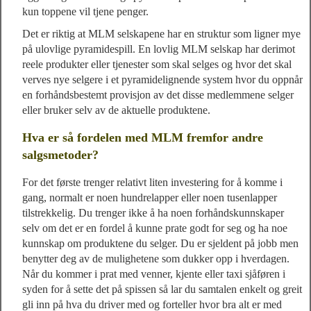
kun toppene vil tjene penger.
Det er riktig at MLM selskapene har en struktur som ligner mye
på ulovlige pyramidespill. En lovlig MLM selskap har derimot
reele produkter eller tjenester som skal selges og hvor det skal
verves nye selgere i et pyramidelignende system hvor du oppnår
en forhåndsbestemt provisjon av det disse medlemmene selger
eller bruker selv av de aktuelle produktene.
Hva er så fordelen med MLM fremfor andre
salgsmetoder?
For det første trenger relativt liten investering for å komme i
gang, normalt er noen hundrelapper eller noen tusenlapper
tilstrekkelig. Du trenger ikke å ha noen forhåndskunnskaper
selv om det er en fordel å kunne prate godt for seg og ha noe
kunnskap om produktene du selger. Du er sjeldent på jobb men
benytter deg av de mulighetene som dukker opp i hverdagen.
Når du kommer i prat med venner, kjente eller taxi sjåføren i
syden for å sette det på spissen så lar du samtalen enkelt og greit
gli inn på hva du driver med og forteller hvor bra alt er med