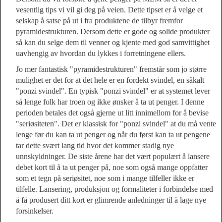
vesentlig tips vi vil gi deg på veien. Dette tipset er å velge et
selskap å satse på ut i fra produktene de tilbyr fremfor
pyramidestrukturen. Dersom dette er gode og solide produkter
så kan du selge dem til venner og kjente med god samvittighet
uavhengig av hvordan du lykkes i forretningene ellers.
Jo mer fantastisk "pyramidestrukturen" fremstår som jo større
mulighet er det for at det hele er en fordekt svindel, en såkalt
"ponzi svindel". En typisk "ponzi svindel" er at systemet lever
så lenge folk har troen og ikke ønsker å ta ut penger. I denne
perioden betales det også gjerne ut litt innimellom for å bevise
"seriøsiteten". Det er klassisk for "ponzi svindel" at du må vente
lenge før du kan ta ut penger og når du først kan ta ut pengene
tar dette svært lang tid hvor det kommer stadig nye
unnskyldninger. De siste årene har det vært populært å lansere
debet kort til å ta ut penger på, noe som også mange oppfatter
som et tegn på seriøsitet, noe som i mange tilfeller ikke er
tilfelle. Lansering, produksjon og formaliteter i forbindelse med
å få produsert ditt kort er glimrende anledninger til å lage nye
forsinkelser.