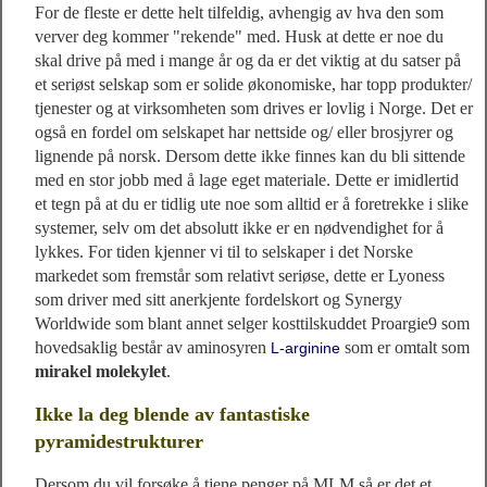
For de fleste er dette helt tilfeldig, avhengig av hva den som
verver deg kommer "rekende" med. Husk at dette er noe du
skal drive på med i mange år og da er det viktig at du satser på
et seriøst selskap som er solide økonomiske, har topp produkter/
tjenester og at virksomheten som drives er lovlig i Norge. Det er
også en fordel om selskapet har nettside og/ eller brosjyrer og
lignende på norsk. Dersom dette ikke finnes kan du bli sittende
med en stor jobb med å lage eget materiale. Dette er imidlertid
et tegn på at du er tidlig ute noe som alltid er å foretrekke i slike
systemer, selv om det absolutt ikke er en nødvendighet for å
lykkes. For tiden kjenner vi til to selskaper i det Norske
markedet som fremstår som relativt seriøse, dette er Lyoness
som driver med sitt anerkjente fordelskort og Synergy
Worldwide som blant annet selger kosttilskuddet Proargie9 som
hovedsaklig består av aminosyren
som er omtalt som
L-arginine
mirakel molekylet
.
Ikke la deg blende av fantastiske
pyramidestrukturer
Dersom du vil forsøke å tjene penger på MLM så er det et