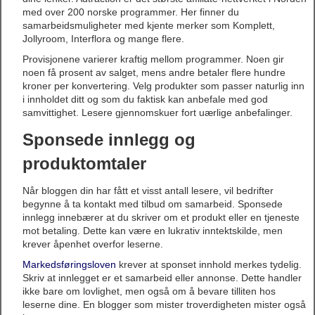
med over 200 norske programmer. Her finner du
samarbeidsmuligheter med kjente merker som Komplett,
Jollyroom, Interflora og mange flere.
Provisjonene varierer kraftig mellom programmer. Noen gir
noen få prosent av salget, mens andre betaler flere hundre
kroner per konvertering. Velg produkter som passer naturlig inn
i innholdet ditt og som du faktisk kan anbefale med god
samvittighet. Lesere gjennomskuer fort uærlige anbefalinger.
Sponsede innlegg og
produktomtaler
Når bloggen din har fått et visst antall lesere, vil bedrifter
begynne å ta kontakt med tilbud om samarbeid. Sponsede
innlegg innebærer at du skriver om et produkt eller en tjeneste
mot betaling. Dette kan være en lukrativ inntektskilde, men
krever åpenhet overfor leserne.
Markedsføringsloven
krever at sponset innhold merkes tydelig.
Skriv at innlegget er et samarbeid eller annonse. Dette handler
ikke bare om lovlighet, men også om å bevare tilliten hos
leserne dine. En blogger som mister troverdigheten mister også