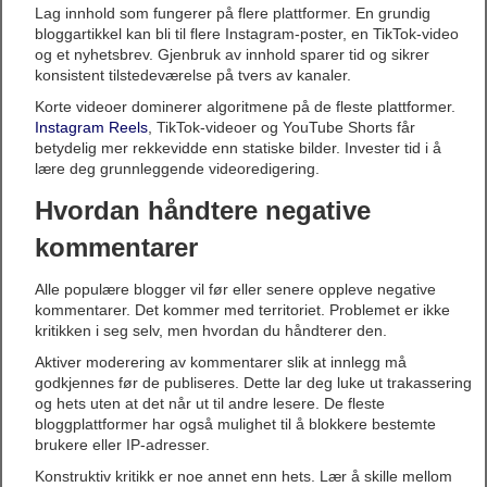
Lag innhold som fungerer på flere plattformer. En grundig
bloggartikkel kan bli til flere Instagram-poster, en TikTok-video
og et nyhetsbrev. Gjenbruk av innhold sparer tid og sikrer
konsistent tilstedeværelse på tvers av kanaler.
Korte videoer dominerer algoritmene på de fleste plattformer.
Instagram Reels
, TikTok-videoer og YouTube Shorts får
betydelig mer rekkevidde enn statiske bilder. Invester tid i å
lære deg grunnleggende videoredigering.
Hvordan håndtere negative
kommentarer
Alle populære blogger vil før eller senere oppleve negative
kommentarer. Det kommer med territoriet. Problemet er ikke
kritikken i seg selv, men hvordan du håndterer den.
Aktiver moderering av kommentarer slik at innlegg må
godkjennes før de publiseres. Dette lar deg luke ut trakassering
og hets uten at det når ut til andre lesere. De fleste
bloggplattformer har også mulighet til å blokkere bestemte
brukere eller IP-adresser.
Konstruktiv kritikk er noe annet enn hets. Lær å skille mellom