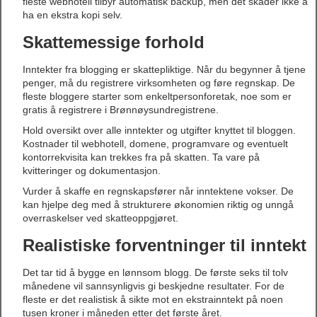
fleste webhotell tilbyr automatisk backup, men det skader ikke å
ha en ekstra kopi selv.
Skattemessige forhold
Inntekter fra blogging er skattepliktige. Når du begynner å tjene
penger, må du registrere virksomheten og føre regnskap. De
fleste bloggere starter som enkeltpersonforetak, noe som er
gratis å registrere i Brønnøysundregistrene.
Hold oversikt over alle inntekter og utgifter knyttet til bloggen.
Kostnader til webhotell, domene, programvare og eventuelt
kontorrekvisita kan trekkes fra på skatten. Ta vare på
kvitteringer og dokumentasjon.
Vurder å skaffe en regnskapsfører når inntektene vokser. De
kan hjelpe deg med å strukturere økonomien riktig og unngå
overraskelser ved skatteoppgjøret.
Realistiske forventninger til inntekt
Det tar tid å bygge en lønnsom blogg. De første seks til tolv
månedene vil sannsynligvis gi beskjedne resultater. For de
fleste er det realistisk å sikte mot en ekstrainntekt på noen
tusen kroner i måneden etter det første året.