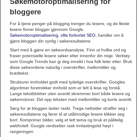
Søkemotoroptimalisering for
bloggere
For å tjene penger på blogging trenger du lesere, og de fleste
lesere finner blogger gjennom Google.
Søkemotoroptimalisering, ofte forkortet SEO
, handler om å
gjøre bloggen din synlig i søkeresultatene.
Start med å gjøre en søkeordsanalyse. Finn ut hvilke ord og
fraser potensielle lesere søker etter innenfor din nisje. Verktøy
som Google Trends kan gi deg innsikt i hva folk leter etter. Bruk
disse søkeordene naturlig i overskrifter, mellomtitler og
brødtekst.
Strukturer innholdet godt med tydelige overskrifter. Googles
algoritmer foretrekker innhold som er lett å lese og forstå.
Lange tekstblokker uten avsnitt skremmer bort både lesere og
søkemotorer. Del opp teksten med mellomtitler og korte avsnitt.
Sørg for at bloggen laster raskt. Trege nettsider straffer seg i
søkeresultatene og fører til at utålmodige lesere klikker seg
bort. Komprimer bilder, velg et lett tema og bruk et pålitelig
webhotell. Google verdsetter rask innlastingstid høyt i
rangeringen.