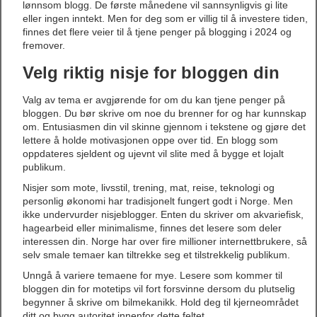
lønnsom blogg. De første månedene vil sannsynligvis gi lite
eller ingen inntekt. Men for deg som er villig til å investere tiden,
finnes det flere veier til å tjene penger på blogging i 2024 og
fremover.
Velg riktig nisje for bloggen din
Valg av tema er avgjørende for om du kan tjene penger på
bloggen. Du bør skrive om noe du brenner for og har kunnskap
om. Entusiasmen din vil skinne gjennom i tekstene og gjøre det
lettere å holde motivasjonen oppe over tid. En blogg som
oppdateres sjeldent og ujevnt vil slite med å bygge et lojalt
publikum.
Nisjer som mote, livsstil, trening, mat, reise, teknologi og
personlig økonomi har tradisjonelt fungert godt i Norge. Men
ikke undervurder nisjeblogger. Enten du skriver om akvariefisk,
hagearbeid eller minimalisme, finnes det lesere som deler
interessen din. Norge har over fire millioner internettbrukere, så
selv smale temaer kan tiltrekke seg et tilstrekkelig publikum.
Unngå å variere temaene for mye. Lesere som kommer til
bloggen din for motetips vil fort forsvinne dersom du plutselig
begynner å skrive om bilmekanikk. Hold deg til kjerneområdet
ditt og bygg autoritet innenfor dette feltet.