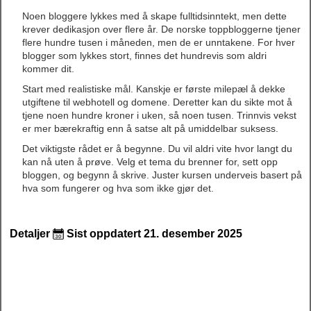
Noen bloggere lykkes med å skape fulltidsinntekt, men dette
krever dedikasjon over flere år. De norske toppbloggerne tjener
flere hundre tusen i måneden, men de er unntakene. For hver
blogger som lykkes stort, finnes det hundrevis som aldri
kommer dit.
Start med realistiske mål. Kanskje er første milepæl å dekke
utgiftene til webhotell og domene. Deretter kan du sikte mot å
tjene noen hundre kroner i uken, så noen tusen. Trinnvis vekst
er mer bærekraftig enn å satse alt på umiddelbar suksess.
Det viktigste rådet er å begynne. Du vil aldri vite hvor langt du
kan nå uten å prøve. Velg et tema du brenner for, sett opp
bloggen, og begynn å skrive. Juster kursen underveis basert på
hva som fungerer og hva som ikke gjør det.
Detaljer
Sist oppdatert 21. desember 2025