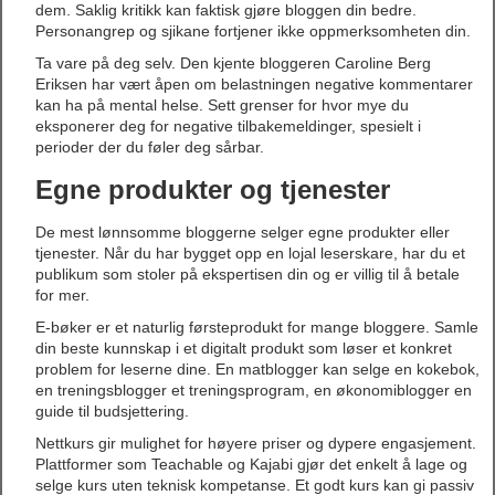
dem. Saklig kritikk kan faktisk gjøre bloggen din bedre.
Personangrep og sjikane fortjener ikke oppmerksomheten din.
Ta vare på deg selv. Den kjente bloggeren Caroline Berg
Eriksen har vært åpen om belastningen negative kommentarer
kan ha på mental helse. Sett grenser for hvor mye du
eksponerer deg for negative tilbakemeldinger, spesielt i
perioder der du føler deg sårbar.
Egne produkter og tjenester
De mest lønnsomme bloggerne selger egne produkter eller
tjenester. Når du har bygget opp en lojal leserskare, har du et
publikum som stoler på ekspertisen din og er villig til å betale
for mer.
E-bøker er et naturlig førsteprodukt for mange bloggere. Samle
din beste kunnskap i et digitalt produkt som løser et konkret
problem for leserne dine. En matblogger kan selge en kokebok,
en treningsblogger et treningsprogram, en økonomiblogger en
guide til budsjettering.
Nettkurs gir mulighet for høyere priser og dypere engasjement.
Plattformer som Teachable og Kajabi gjør det enkelt å lage og
selge kurs uten teknisk kompetanse. Et godt kurs kan gi passiv