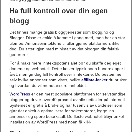
Ha full kontroll over din egen
blogg
Det finnes mange gratis bloggtjenester som blogg.no og
Blogger. Disse er enkle å komme i gang med, men har en stor
ulempe. Annonseinntektene tilfaller gjerne plattformen, ikke
deg. Du sitter igjen med minimalt av det bloggen din faktisk
genererer.
For å maksimere inntektspotensialet bør du skaffe deg eget
domene og webhotell. Dette koster typisk noen hundrelapper i
året, men gir deg full kontroll over inntektene. Du bestemmer
selv hvilke annonser som vises, hvilke
affiliate-lenker
du bruker,
og hvordan du vil monetarisere innholdet.
WordPress
er den mest populære plattformen for selvstendige
blogger og driver over 40 prosent av alle nettsider på internett.
Systemet er gratis å bruke og har tusenvis av utvidelser som
gjør det enkelt å optimalisere for søkemotorer, legge inn
annonser og spore besøkstall. De fleste webhotell tilbyr enkel
installasjon av WordPress med noen få klikk.