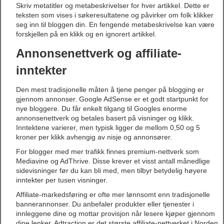
Skriv metatitler og metabeskrivelser for hver artikkel. Dette er
teksten som vises i søkeresultatene og påvirker om folk klikker
seg inn til bloggen din. En fengende metabeskrivelse kan være
forskjellen på en klikk og en ignorert artikkel.
Annonsenettverk og affiliate-
inntekter
Den mest tradisjonelle måten å tjene penger på blogging er
gjennom annonser. Google AdSense er et godt startpunkt for
nye bloggere. Du får enkelt tilgang til Googles enorme
annonsenettverk og betales basert på visninger og klikk.
Inntektene varierer, men typisk ligger de mellom 0,50 og 5
kroner per klikk avhengig av nisje og annonsører.
For blogger med mer trafikk finnes premium-nettverk som
Mediavine og AdThrive. Disse krever et visst antall månedlige
sidevisninger før du kan bli med, men tilbyr betydelig høyere
inntekter per tusen visninger.
Affiliate-markedsføring er ofte mer lønnsomt enn tradisjonelle
bannerannonser. Du anbefaler produkter eller tjenester i
innleggene dine og mottar provisjon når lesere kjøper gjennom
dine lenker. Adtraction er det største affiliate-nettverket i Norden