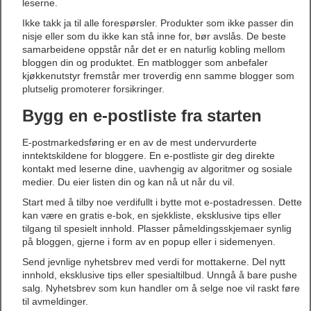
leserne.
Ikke takk ja til alle forespørsler. Produkter som ikke passer din
nisje eller som du ikke kan stå inne for, bør avslås. De beste
samarbeidene oppstår når det er en naturlig kobling mellom
bloggen din og produktet. En matblogger som anbefaler
kjøkkenutstyr fremstår mer troverdig enn samme blogger som
plutselig promoterer forsikringer.
Bygg en e-postliste fra starten
E-postmarkedsføring er en av de mest undervurderte
inntektskildene for bloggere. En e-postliste gir deg direkte
kontakt med leserne dine, uavhengig av algoritmer og sosiale
medier. Du eier listen din og kan nå ut når du vil.
Start med å tilby noe verdifullt i bytte mot e-postadressen. Dette
kan være en gratis e-bok, en sjekkliste, eksklusive tips eller
tilgang til spesielt innhold. Plasser påmeldingsskjemaer synlig
på bloggen, gjerne i form av en popup eller i sidemenyen.
Send jevnlige nyhetsbrev med verdi for mottakerne. Del nytt
innhold, eksklusive tips eller spesialtilbud. Unngå å bare pushe
salg. Nyhetsbrev som kun handler om å selge noe vil raskt føre
til avmeldinger.