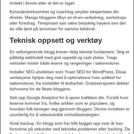
inntekt i årevis etter at det er laget.
Konsulentvirksomhet og coaching utnytter ekspertisen din
direkte. Mange bloggere tilbyr en-til-en-veiledning, workshops
eller foredrag. Timeprisen kan være betydelig høyere enn det
du ville tjent på annonser for samme tidsbruk.
Teknisk oppsett og verktøy
En velfungerende blogg krever riktig teknisk fundament. Velg et
pålitelig webhotell med god oppetid og rask ytelse. Trege
nettsider mister både lesere og rangeringer i søkemotorer.
Installer SEO-utvidelser som Yoast SEO for WordPress. Disse
verktøyene hjelper deg med å optimalisere hver artikkel for
søkemotorer, fra metatitler til lesbarhet. Gratisversjonen dekker
behovene for de fleste bloggere.
Sett opp Google Analytics for å spore trafikken din. Forstå hvor
leserne kommer fra, hvilke artikler som er populære, og
hvordan folk beveger seg gjennom bloggen. Denne innsikten er
uvurderlig for å videreutvikle innholdsstrategien.
Husk backup. En blogg som har blitt bygget opp over år kan
forsvinne på sekunder ved tekniske problemer eller hacking. De