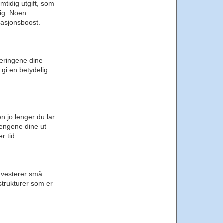
mtidig utgift, som
sig. Noen
vasjonsboost.
steringene dine –
e gi en betydelig
en jo lenger du lar
 pengene dine ut
r tid.
investerer små
strukturer som er