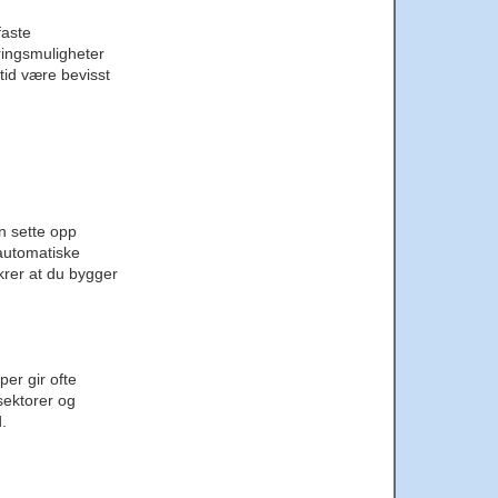
faste
ringsmuligheter
tid være bevisst
n sette opp
 automatiske
ikrer at du bygger
per gir ofte
 sektorer og
.