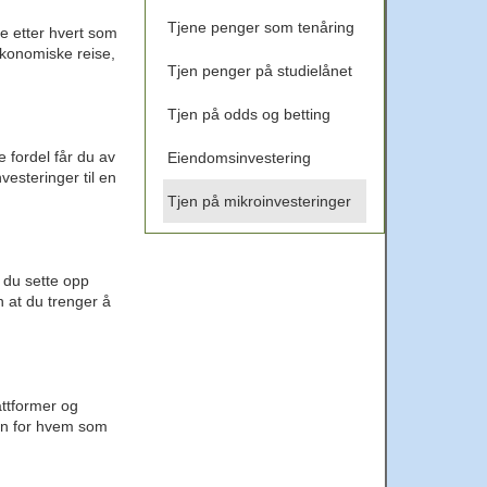
Tjene penger som tenåring
e etter hvert som
økonomiske reise,
Tjen penger på studielånet
Tjen på odds og betting
e fordel får du av
Eiendomsinvestering
vesteringer til en
Tjen på mikroinvesteringer
 du sette opp
 at du trenger å
attformer og
len for hvem som