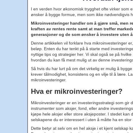
I en verden hvor økonomisk trygghet ofte virker som 
ønsker å bygge formue, men som ikke nødvendigvis ha
Mikroinvesteringer handler om å gjøre små, men r
kraften av rentes rente samt at man treffer markedet
generasjoner og de som ønsker å investere uten å
Denne artikkelen vil forklare hva mikroinvesteringer 
beløp. Enten du har tenkt på å starte med investeringer
nyttige tips og strategier her. Vi skal også se på hvil
hvordan du kan få mest mulig ut av denne investering
Så hvis du har lurt på om det virkelig er mulig å bygg
krever tålmodighet, konsistens og en vilje til å lære.
mikroinvesteringer.
Hva er mikroinvesteringer?
Mikroinvesteringer er en investeringsstrategi som gir de
instrumenter som aksjer, fond, eller andre investering
kjøpe hele aksjer eller store aksjeposter. I stedet kan d
selskapene du er interessert i uten å måtte ha en stor k
Dette betyr at selv om en hel aksje i et kjent selskap