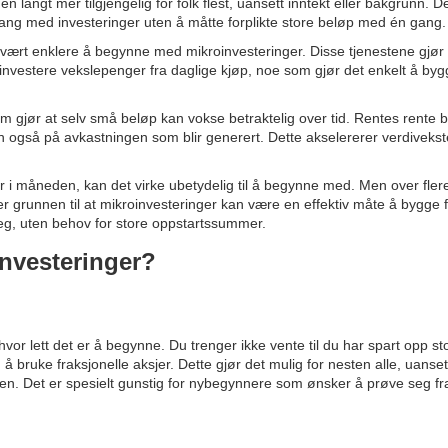
langt mer tilgjengelig for folk flest, uansett inntekt eller bakgrunn. De
ang med investeringer uten å måtte forplikte store beløp med én gang.
i vært enklere å begynne med mikroinvesteringer. Disse tjenestene gjør
investere vekslepenger fra daglige kjøp, noe som gjør det enkelt å by
om gjør at selv små beløp kan vokse betraktelig over tid. Rentes rente b
 også på avkastningen som blir generert. Dette akselererer verdivekste
r i måneden, kan det virke ubetydelig til å begynne med. Men over fler
r grunnen til at mikroinvesteringer kan være en effektiv måte å bygge 
 deg, uten behov for store oppstartssummer.
investeringer?
vor lett det er å begynne. Du trenger ikke vente til du har spart opp s
ruke fraksjonelle aksjer. Dette gjør det mulig for nesten alle, uansett 
nen. Det er spesielt gunstig for nybegynnere som ønsker å prøve seg fr