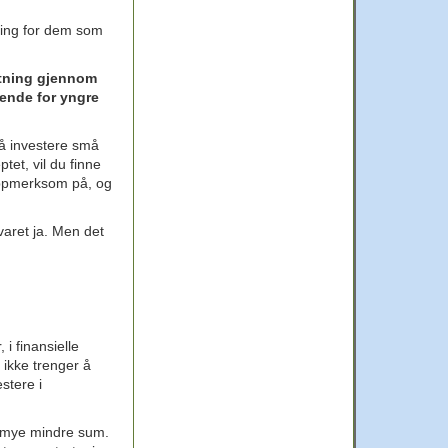
ning for dem som
stning gjennom
lende for yngre
 å investere små
tet, vil du finne
e oppmerksom på, og
varet ja. Men det
i finansielle
 ikke trenger å
stere i
en mye mindre sum.