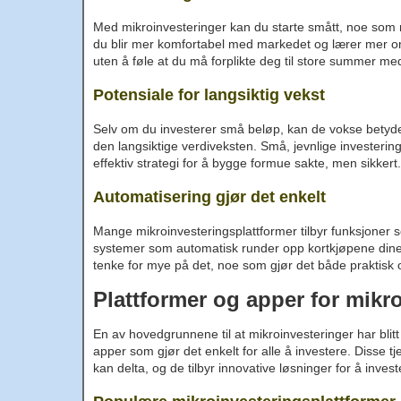
Med mikroinvesteringer kan du starte smått, noe som 
du blir mer komfortabel med markedet og lærer mer om 
uten å føle at du må forplikte deg til store summer m
Potensiale for langsiktig vekst
Selv om du investerer små beløp, kan de vokse betydelig
den langsiktige verdiveksten. Små, jevnlige investerin
effektiv strategi for å bygge formue sakte, men sikkert.
Automatisering gjør det enkelt
Mange mikroinvesteringsplattformer tilbyr funksjoner
systemer som automatisk runder opp kortkjøpene dine o
tenke for mye på det, noe som gjør det både praktisk o
Plattformer og apper for mikr
En av hovedgrunnene til at mikroinvesteringer har blit
apper som gjør det enkelt for alle å investere. Disse 
kan delta, og de tilbyr innovative løsninger for å inve