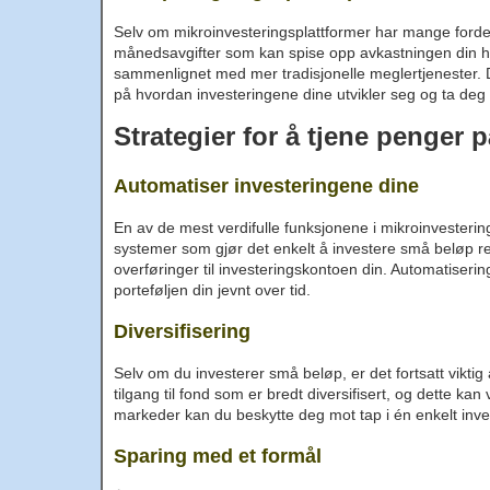
Selv om mikroinvesteringsplattformer har mange fordel
månedsavgifter som kan spise opp avkastningen din h
sammenlignet med mer tradisjonelle meglertjenester. Det
på hvordan investeringene dine utvikler seg og ta deg ti
Strategier for å tjene penger 
Automatiser investeringene dine
En av de mest verdifulle funksjonene i mikroinvesterin
systemer som gjør det enkelt å investere små beløp r
overføringer til investeringskontoen din. Automatisering
porteføljen din jevnt over tid.
Diversifisering
Selv om du investerer små beløp, er det fortsatt viktig
tilgang til fond som er bredt diversifisert, og dette ka
markeder kan du beskytte deg mot tap i én enkelt inves
Sparing med et formål