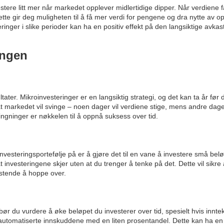
stere litt mer når markedet opplever midlertidige dipper. Når verdiene f
. Dette gir deg muligheten til å få mer verdi for pengene og dra nytte av
inger i slike perioder kan ha en positiv effekt på den langsiktige avkas
ingen
ater. Mikroinvesteringer er en langsiktig strategi, og det kan ta år før d
at markedet vil svinge – noen dager vil verdiene stige, mens andre dager 
ingninger er nøkkelen til å oppnå suksess over tid.
vesteringsportefølje på er å gjøre det til en vane å investere små bel
 investeringene skjer uten at du trenger å tenke på det. Dette vil sikre a
istende å hoppe over.
 du vurdere å øke beløpet du investerer over tid, spesielt hvis inntek
automatiserte innskuddene med en liten prosentandel. Dette kan ha en 