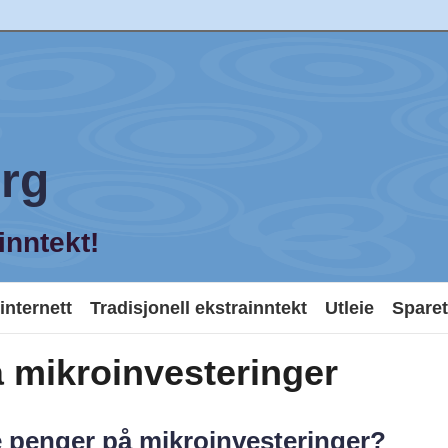
org
inntekt!
internett
Tradisjonell ekstrainntekt
Utleie
Sparet
å mikroinvesteringer
 penger på mikroinvesteringer?