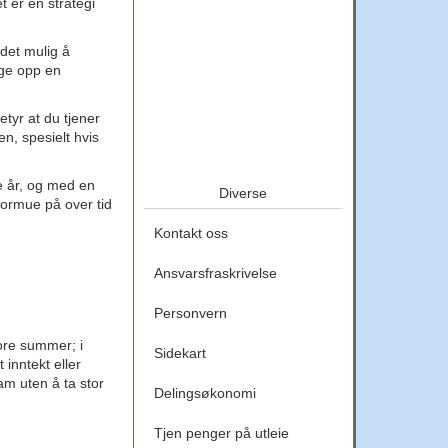
t er en strategi
 det mulig å
gge opp en
etyr at du tjener
n, spesielt hvis
e år, og med en
Diverse
formue på over tid
Kontakt oss
Ansvarsfraskrivelse
Personvern
tore summer; i
Sidekart
inntekt eller
am uten å ta stor
Delingsøkonomi
Tjen penger på utleie