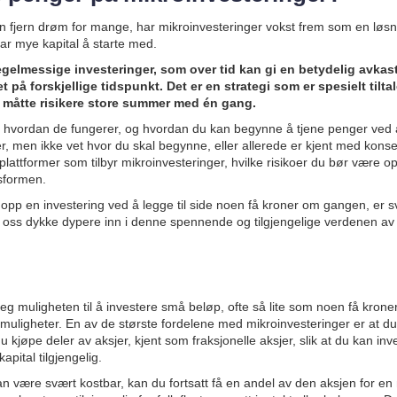
en fjern drøm for mange, har mikroinvesteringer vokst frem som en løs
r mye kapital å starte med.
egelmessige investeringer, som over tid kan gi en betydelig avka
 på forskjellige tidspunkt. Det er en strategi som er spesielt tilta
 måtte risikere store summer med én gang.
er, hvordan de fungerer, og hvordan du kan begynne å tjene penger ved
, men ikke vet hvor du skal begynne, eller allerede er kjent med konsep
ke plattformer som tilbyr mikroinvesteringer, hvilke risikoer du bør vær
sformen.
e opp en investering ved å legge til side noen få kroner om gangen, er s
 La oss dykke dypere inn i denne spennende og tilgjengelige verdenen av
g muligheten til å investere små beløp, ofte så lite som noen få kroner, 
smuligheter. En av de største fordelene med mikroinvesteringer er at du
u kjøpe deler av aksjer, kjent som fraksjonelle aksjer, slik at du kan inve
apital tilgjengelig.
 kan være svært kostbar, kan du fortsatt få en andel av den aksjen for 