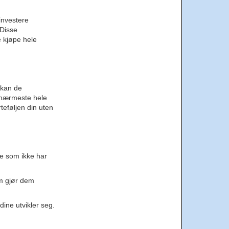
investere
 Disse
e kjøpe hele
 kan de
l nærmeste hele
rteføljen din uten
de som ikke har
om gjør dem
dine utvikler seg.