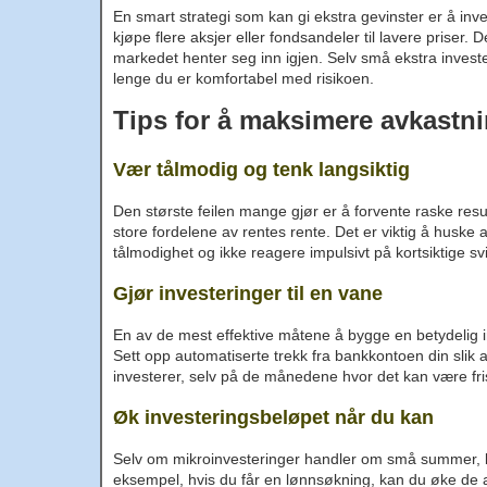
En smart strategi som kan gi ekstra gevinster er å inve
kjøpe flere aksjer eller fondsandeler til lavere priser
markedet henter seg inn igjen. Selv små ekstra invester
lenge du er komfortabel med risikoen.
Tips for å maksimere avkastn
Vær tålmodig og tenk langsiktig
Den største feilen mange gjør er å forvente raske result
store fordelene av rentes rente. Det er viktig å huske 
tålmodighet og ikke reagere impulsivt på kortsiktige sv
Gjør investeringer til en vane
En av de mest effektive måtene å bygge en betydelig in
Sett opp automatiserte trekk fra bankkontoen din slik at
investerer, selv på de månedene hvor det kan være fr
Øk investeringsbeløpet når du kan
Selv om mikroinvesteringer handler om små summer, bør
eksempel, hvis du får en lønnsøkning, kan du øke de 