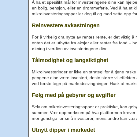
Å ha et spesifikt mål for investeringene dine kan hjel
en bolig, pensjon, eller en drømmeferie. Ved å ha et k
mikroinvesteringsapper lar deg til og med sette opp f
Reinvestere avkastningen
For å virkelig dra nytte av rentes rente, er det viktig 
enten det er utbytte fra aksjer eller renter fra fond – bør 
økning i verdien av investeringene dine.
Tålmodighet og langsiktighet
Mikroinvesteringer er ikke en strategi for å tjene raske
pengene dine være investert, desto større vil effekten 
ved første tegn på markedssvingninger. Husk at markede
Følg med på gebyrer og avgifter
Selv om mikroinvesteringsapper er praktiske, kan gebyr
summer. Vær oppmerksom på hva plattformen krever i g
mer gunstige for små investorer, mens andre kan vær
Utnytt dipper i markedet