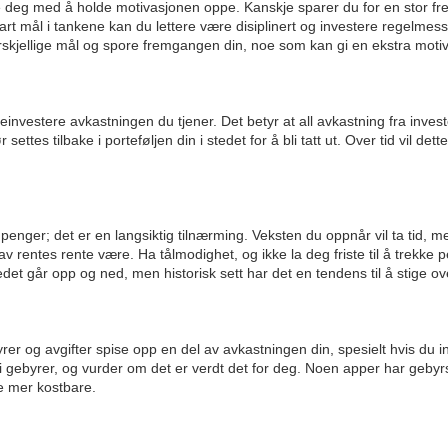
pe deg med å holde motivasjonen oppe. Kanskje sparer du for en stor fre
lart mål i tankene kan du lettere være disiplinert og investere regelmes
orskjellige mål og spore fremgangen din, noe som kan gi en ekstra moti
å reinvestere avkastningen du tjener. Det betyr at all avkastning fra inve
settes tilbake i porteføljen din i stedet for å bli tatt ut. Over tid vil dett
 penger; det er en langsiktig tilnærming. Veksten du oppnår vil ta tid, m
av rentes rente være. Ha tålmodighet, og ikke la deg friste til å trekke
t går opp og ned, men historisk sett har det en tendens til å stige ove
er og avgifter spise opp en del av avkastningen din, spesielt hvis du 
ebyrer, og vurder om det er verdt det for deg. Noen apper har gebyr
e mer kostbare.