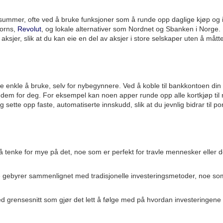
summer, ofte ved å bruke funksjoner som å runde opp daglige kjøp og 
corns,
Revolut
, og lokale alternativer som Nordnet og Sbanken i Norge.
 aksjer, slik at du kan eie en del av aksjer i store selskaper uten å mått
re enkle å bruke, selv for nybegynnere. Ved å koble til bankkontoen din
 dem for deg. For eksempel kan noen apper runde opp alle kortkjøp ti
 sette opp faste, automatiserte innskudd, slik at du jevnlig bidrar til po
 å tenke for mye på det, noe som er perfekt for travle mennesker eller 
e gebyrer sammenlignet med tradisjonelle investeringsmetoder, noe s
ed grensesnitt som gjør det lett å følge med på hvordan investeringene 