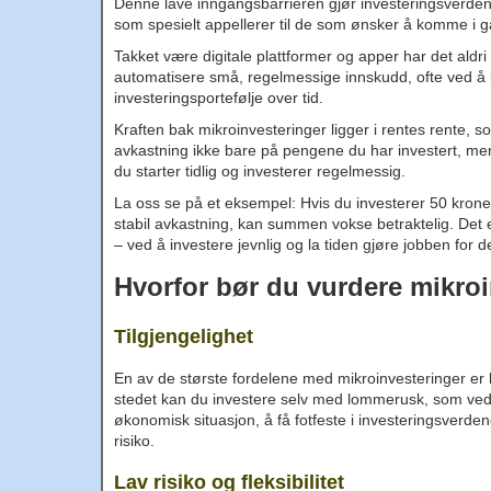
Denne lave inngangsbarrieren gjør investeringsverdenen 
som spesielt appellerer til de som ønsker å komme i g
Takket være digitale plattformer og apper har det aldr
automatisere små, regelmessige innskudd, ofte ved å 
investeringsportefølje over tid.
Kraften bak mikroinvesteringer ligger i rentes rente, s
avkastning ikke bare på pengene du har investert, men
du starter tidlig og investerer regelmessig.
La oss se på et eksempel: Hvis du investerer 50 krone
stabil avkastning, kan summen vokse betraktelig. Det e
– ved å investere jevnlig og la tiden gjøre jobben for
Hvorfor bør du vurdere mikro
Tilgjengelighet
En av de største fordelene med mikroinvesteringer er h
stedet kan du investere selv med lommerusk, som ved å b
økonomisk situasjon, å få fotfeste i investeringsverde
risiko.
Lav risiko og fleksibilitet