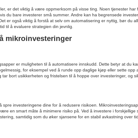
er, er det viktig å være oppmerksom på visse ting. Noen tjenester har 
vis du bare investerer små summer. Andre kan ha begrensede investe
 er også viktig å forstå at selv om automatisering er nyttig, bør du all
d til å evaluere strategien din jevnlig.
på mikroinvesteringer
gsapper er muligheten til å automatisere innskudd. Dette betyr at du ka
egelmessig, for eksempel ved å runde opp daglige kjøp eller sette opp
 tar bort usikkerheten og fristelsen til å hoppe over investeringer, og s
 å spre investeringene dine for å redusere risikoen. Mikroinvesteringsap
n være en smart måte å minimere risiko på. Ved å investere i forskjellige
tering, samtidig som du øker sjansene for en stabil avkastning over tid