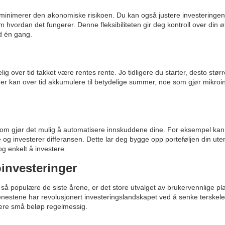
minimerer den økonomiske risikoen. Du kan også justere investeringen
hvordan det fungerer. Denne fleksibiliteten gir deg kontroll over din 
ed én gang.
 over tid takket være rentes rente. Jo tidligere du starter, desto størr
ger kan over tid akkumulere til betydelige summer, noe som gjør mikroin
 som gjør det mulig å automatisere innskuddene dine. For eksempel kan
g investerer differansen. Dette lar deg bygge opp porteføljen din uten
g enkelt å investere.
oinvesteringer
t så populære de siste årene, er det store utvalget av brukervennlige pl
tjenestene har revolusjonert investeringslandskapet ved å senke terske
stere små beløp regelmessig.