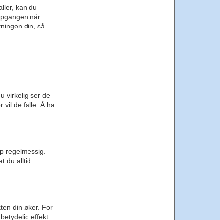
aller, kan du
 oppgangen når
tningen din, så
u virkelig ser de
vil de falle. Å ha
øp regelmessig.
t du alltid
ten din øker. For
betydelig effekt